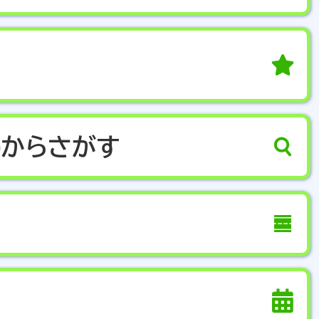
停から
さがす