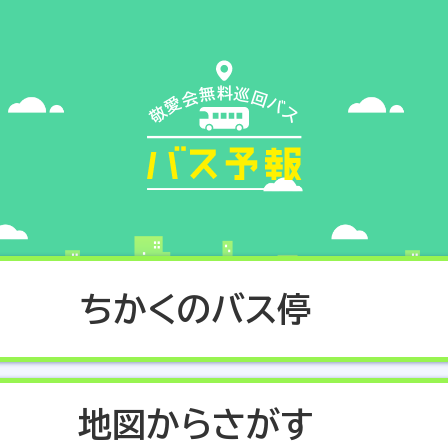
料
無
巡
会
回
愛
バ
敬
ス
ちかくのバス停
地図からさがす